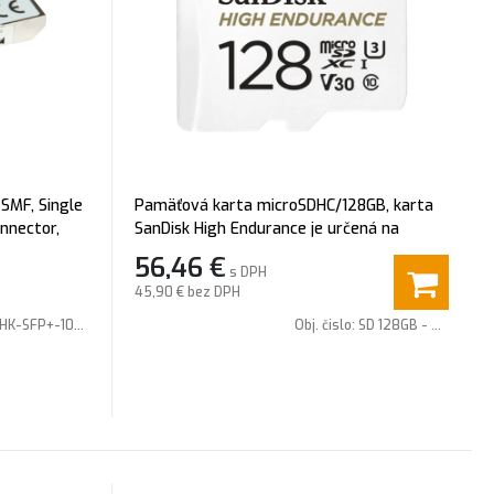
 SMF, Single
Pamäťová karta microSDHC/128GB, karta
onnector,
SanDisk High Endurance je určená na
G Ethernet,
nahrávanie videa, vysoká odolnosť voči
56,46
€
s DPH
ť pripojenia
vlhkosti a teplotám (-25°C až +85°C)
45,90 €
bez DPH
HK-SFP+-10G-20-1330
Obj. čislo:
SD 128GB - SanDisk High Endurance