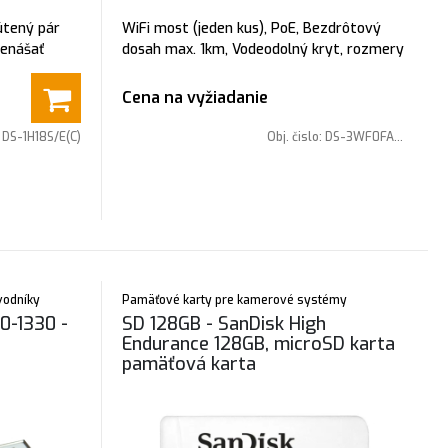
útený pár
WiFi most (jeden kus), PoE, Bezdrôtový
renášať
dosah max. 1km, Vodeodolný kryt, rozmery
 vzdialenosť
92 mm × 187 mm × 58 mm, Anténa: 7dBi 2
ikvision
× 2 MIMO
Cena na vyžiadanie
0m, cena za
:
DS-1H18S/E(C)
Obj. čislo:
DS-3WF0FA-2N/O
evodníky
Pamäťové karty pre kamerové systémy
0-1330 -
SD 128GB - SanDisk High
Endurance 128GB, microSD karta
pamäťová karta