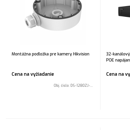
Montážna podložka pre kamery Hikvision
32-kanálový
POE napájani
32MP, Šírka
H.265+, 16 
Cena na vyžiadanie
Cena na vy
Obj. čislo:
DS-1280ZJ-DM8