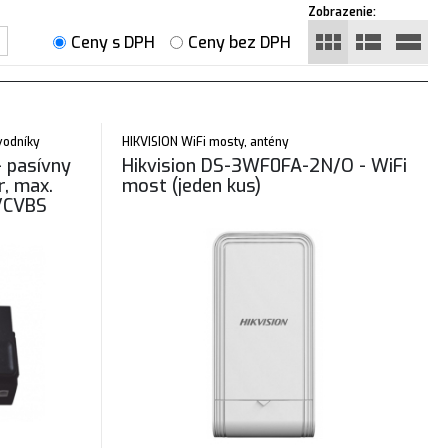
Zobrazenie:
Ceny s DPH
Ceny bez DPH
evodníky
HIKVISION WiFi mosty, antény
- pasívny
Hikvision DS-3WF0FA-2N/O - WiFi
r, max.
most (jeden kus)
/CVBS