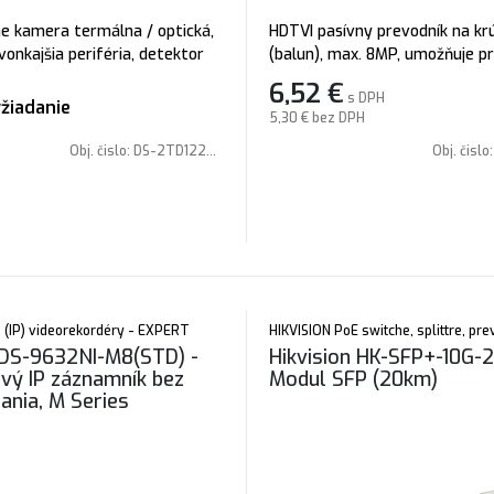
e kamera termálna / optická,
HDTVI pasívny prevodník na kr
vonkajšia periféria, detektor
(balun), max. 8MP, umožňuje p
ektív (2.2 mm), H.265+, 25fps
signál HDTVI/HDCVI/AHD/CVBS,
6,52
€
s DPH
520), IR prísvit: max. 15m, 3D
do 250m, vhodný pre kamery H
žiadanie
5,30 €
bez DPH
ie: 12VDC/PoE, svetelná
Turbo HD, umožňuje PoC do 15
0176 Lux, pokročilé analytické
pár
Obj. čislo:
DS-2TD1228T-2/QA
Obj. čislo
 (IP) videorekordéry - EXPERT
HIKVISION PoE switche, splittre, pr
 DS-9632NI-M8(STD) -
Hikvision HK-SFP+-10G-2
vý IP záznamník bez
Modul SFP (20km)
ania, M Series