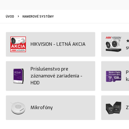
ÚVOD
KAMEROVÉ SYSTÉMY
★
HIKVISION - LETNÁ AKCIA
s
Príslušenstvo pre
P
záznamové zariadenia -
k
HDD
Mikrofóny
Z