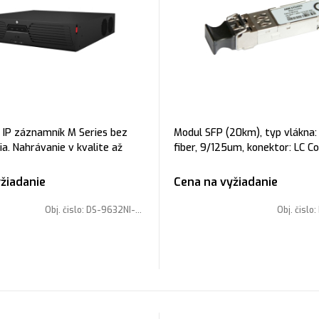
 IP záznamník M Series bez
Modul SFP (20km), typ vlákna:
a. Nahrávanie v kvalite až
fiber, 9/125um, konektor: LC C
 pásma In/Out: 320/400 Mbps,
napájanie: DC 3.3V, podpora: 10
poplachové vstupy a 9 výstup
CPRI and Fiber Channel, možnos
žiadanie
Cena na vyžiadanie
za prevádzky
Obj. čislo:
DS-9632NI-M8(STD)
Obj. čislo: