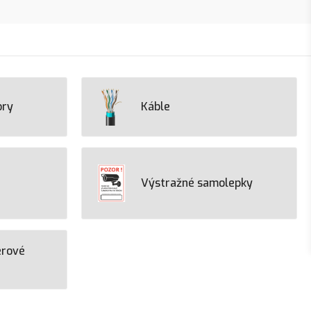
ory
Káble
Výstražné samolepky
erové