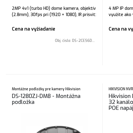
2MP 4v1 (turbo HD) dome kamera, objektív
4 MP IP dom
(2.8mm), 30fps pri (1920 × 1080), IR prísvit:
využite ako 
max. 40m, napájanie: 12VDC, svetelná
požiaru. obj
citlivosť: 0,01 Lux, Kameru je možné
pri (2688 × 1
Cena na vyžiadanie
Cena na vy
prepnúť do: TVI/CVI/CVBS(Analóg)/AHD
DNR, napájan
citlivosť: 0.
Obj. čislo:
DS-2CE56D0T-IT3F(2.8mm)
funkcie
Montážne podložky pre kamery Hikvision
HIKVISION NVR
DS-1280ZJ-DM8 - Montážna
Hikvision
podložka
32 kanálo
POE napáj