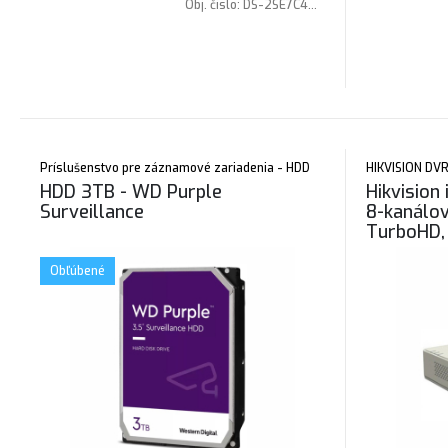
pevný: 30fps pri (3632 × 1632), IR/Biele
Obj. čislo:
DS-2SE7C425MWG-EB/26(F0)(O-STD)
svetlo prísvit: max. 200m, potlačenie
šumu: 3D DNR, napájanie: 24VAC/Hi-PoE,
svetelná citlivosť až: 0,0005 Lux, pokročilé
analytické funkcie
Príslušenstvo pre záznamové zariadenia - HDD
HIKVISION DVR
HDD 3TB - WD Purple
Hikvision
Surveillance
8-kanálov
TurboHD,
Obľúbené