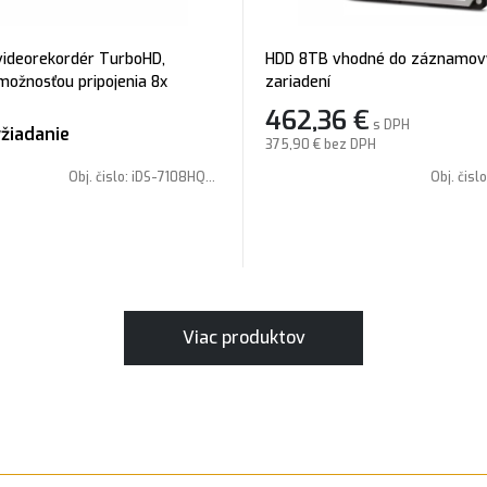
videorekordér TurboHD,
HDD 8TB vhodné do záznamov
možnosťou pripojenia 8x
zariadení
HD/CVBS, max. 12x IP kam.
462,36
€
s DPH
mbinácie. Šírka pásma celková:
žiadanie
375,90 €
bez DPH
ročilé analytické funkcie
Obj. čislo:
iDS-7108HQHI-M1/S(E)
Obj. čisl
Viac produktov