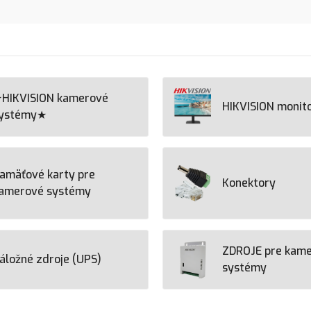
HIKVISION kamerové
HIKVISION monit
ystémy★
amäťové karty pre
Konektory
amerové systémy
ZDROJE pre kam
áložné zdroje (UPS)
systémy