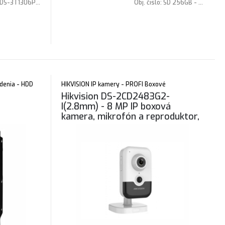
DS-3T1306P-SI/HS
Obj. čislo:
SD 256GB - SanDisk High Endurance 256GB
denia - HDD
HIKVISION IP kamery - PROFI Boxové
Hikvision DS-2CD2483G2-
I(2.8mm) - 8 MP IP boxová
kamera, mikrofón a reproduktor,
PIR snímač