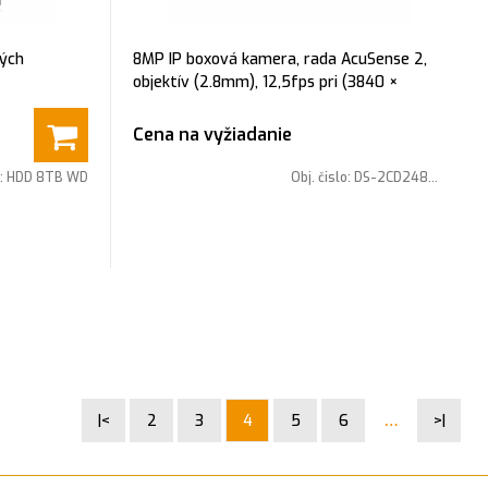
ých
8MP IP boxová kamera, rada AcuSense 2,
objektív (2.8mm), 12,5fps pri (3840 ×
2160), IR prísvit: max. 10m, napájanie:
12VDC/PoE, svetelná citlivosť: 0,008 Lux,
Cena na vyžiadanie
vstavaný mikrofón a reproduktor, PIR
snímač: 8m, analytické funkcie
o:
HDD 8TB WD
Obj. čislo:
DS-2CD2483G2-I(2.8mm)
…
|<
2
3
4
5
6
>|