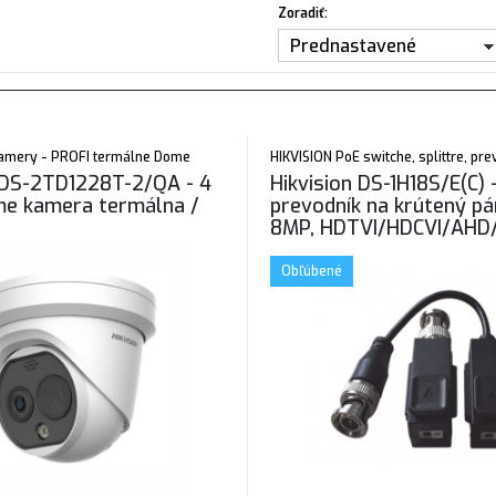
Zoradiť:
Prednastavené
kamery - PROFI termálne Dome
HIKVISION PoE switche, splittre, pr
 DS-2TD1228T-2/QA - 4
Hikvision DS-1H18S/E(C) 
me kamera termálna /
prevodník na krútený pá
8MP, HDTVI/HDCVI/AHD
Obľúbené