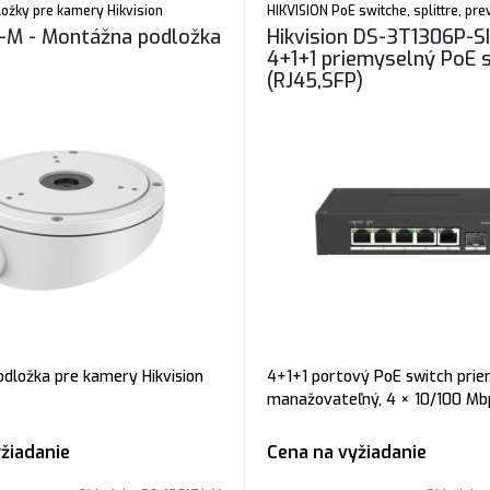
ožky pre kamery Hikvision
HIKVISION PoE switche, splittre, pr
J-M - Montážna podložka
Hikvision DS-3T1306P-SI
4+1+1 priemyselný PoE 
(RJ45,SFP)
dložka pre kamery Hikvision
4+1+1 portový PoE switch prie
manažovateľný, 4 × 10/100 Mbp
gigabit uplink, 1 × SFP gigabit
port. Kategória: (RJ45, SFP), c
žiadanie
Cena na vyžiadanie
60W,