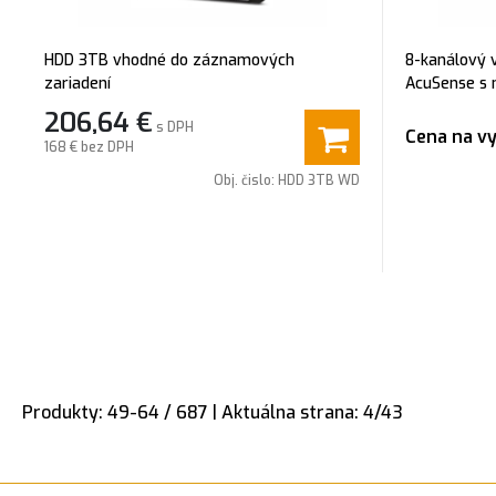
HDD 3TB vhodné do záznamových
8-kanálový 
zariadení
AcuSense s 
HDTVI/CVI,A
206,64
€
s DPH
alebo ich ko
Cena na vy
168 €
bez DPH
96 Mbps, Pok
Obj. čislo:
HDD 3TB WD
Produkty:
49
-
64
/
687
| Aktuálna strana:
4
/
43