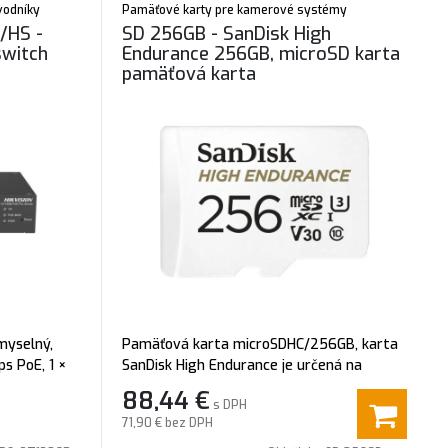
evodníky
Pamäťové karty pre kamerové systémy
/HS -
SD 256GB - SanDisk High
switch
Endurance 256GB, microSD karta
pamäťová karta
myselný,
Pamäťová karta microSDHC/256GB, karta
s PoE, 1 ×
SanDisk High Endurance je určená na
ový optický
nahrávanie videa, vysoká odolnosť voči
88,44
€
s DPH
elkový výkon
vlhkosti a teplotám (-25°C až +85°C)
71,90 €
bez DPH