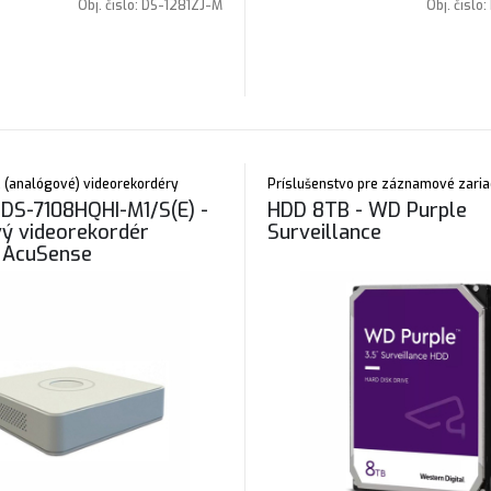
Obj. čislo:
DS-1281ZJ-M
Obj. čislo:
 (analógové) videorekordéry
Príslušenstvo pre záznamové zaria
 iDS-7108HQHI-M1/S(E) -
HDD 8TB - WD Purple
ý videorekordér
Surveillance
 AcuSense