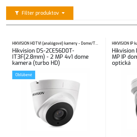
Filter produktov
HIKVISION HDTVI (analógové) kamery - Dome/Turret
HIKVISION IP 
Hikvision DS-2CE56D0T-
Hikvision
IT3F(2.8mm) - 2 MP 4v1 dome
MP IP do
kamera (turbo HD)
optická
Obľúbené