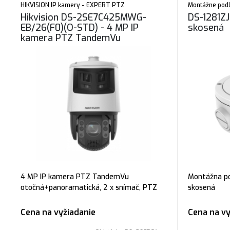
HIKVISION IP kamery - EXPERT PTZ
Montážne podl
Hikvision DS-2SE7C425MWG-
DS-1281Z
EB/26(F0)(O-STD) - 4 MP IP
skosená
kamera PTZ TandemVu
otočná+panoramatická, 2 x
snímač
4 MP IP kamera PTZ TandemVu
Montážna po
otočná+panoramatická, 2 x snímač, PTZ
skosená
kanál: objektív motorický (4,8 - 120 mm),
pevný kanál: objektív (2.8mm), kompresia:
Cena na vyžiadanie
Cena na vy
H.265+, PTZ: 30fps pri (2560 × 1440)